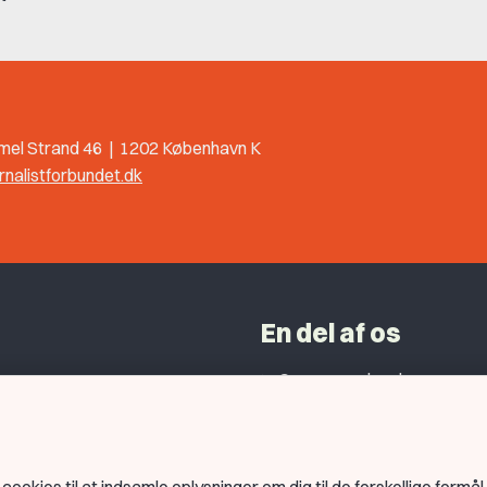
mel Strand 46 | 1202 København K
rnalistforbundet.dk
En del af os
Grupper og kredse
h
Studentergrupper
ancer
Fagligt aktive
litik