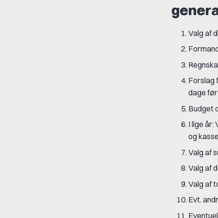
genera
Valg af d
Formand
Regnsk
Forslag 
dage før
Budget o
I lige å
og kass
Valg af 
Valg af 
Valg af 
Evt. and
Eventuel