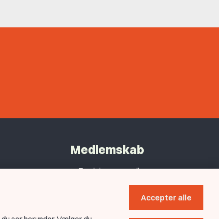
Medlemskab
Fordele som medlem
Kontingent
Accepter alle
Forstå dit medlemskab
Pressekort