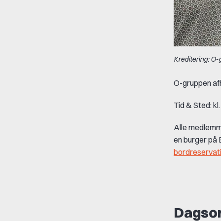
Kreditering: O
O-gruppen afh
Tid & Sted: kl
Alle medlemme
en burger på 
bordreservat
Dagsor