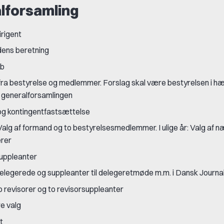
lforsamling
irigent
ens beretning
ab
fra bestyrelse og medlemmer. Forslag skal være bestyrelsen i h
 generalforsamlingen
g kontingentfastsættelse
r: Valg af formand og to bestyrelsesmedlemmer. I ulige år: Valg af
erer
suppleanter
delegerede og suppleanter til delegeretmøde m.m. i Dansk Journa
to revisorer og to revisorsuppleanter
re valg
t