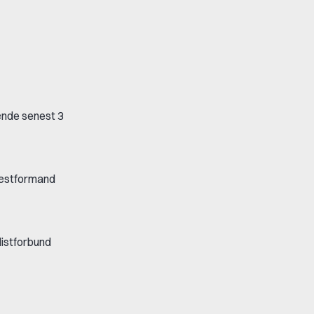
ænde senest 3
 næstformand
listforbund