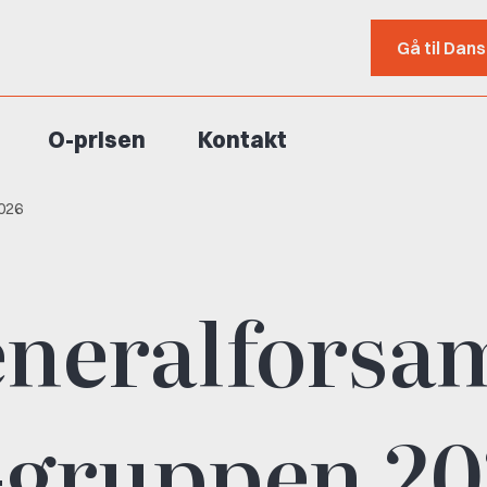
Gå til Dan
O-prisen
Kontakt
2026
neralforsa
-gruppen 20